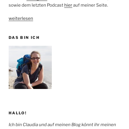
sowie dem letzten Podcast
hier
auf meiner Seite.
„
#dessewalong
weiterlesen
–
Mein
DAS BIN ICH
Ergebnis
“
HALLO!
Ich bin Claudia und auf meinen Blog könnt ihr meinen