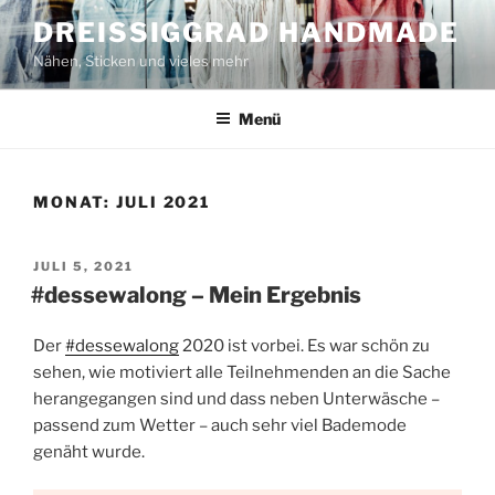
Zum
DREISSIGGRAD HANDMADE
Inhalt
Nähen, Sticken und vieles mehr
springen
Menü
MONAT:
JULI 2021
VERÖFFENTLICHT
JULI 5, 2021
AM
#dessewalong – Mein Ergebnis
Der
#dessewalong
2020 ist vorbei. Es war schön zu
sehen, wie motiviert alle Teilnehmenden an die Sache
herangegangen sind und dass neben Unterwäsche –
passend zum Wetter – auch sehr viel Bademode
genäht wurde.