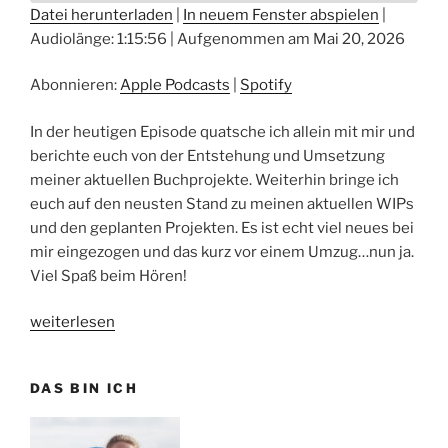
Datei herunterladen
|
In neuem Fenster abspielen
|
Audiolänge: 1:15:56
|
Aufgenommen am Mai 20, 2026
TEILEN
Apple Podcasts
Spotify
RSS FEED
LINK
Abonnieren:
Apple Podcasts
|
Spotify
EMBED
In der heutigen Episode quatsche ich allein mit mir und
berichte euch von der Entstehung und Umsetzung
meiner aktuellen Buchprojekte. Weiterhin bringe ich
euch auf den neusten Stand zu meinen aktuellen WIPs
und den geplanten Projekten. Es ist echt viel neues bei
mir eingezogen und das kurz vor einem Umzug…nun ja.
Viel Spaß beim Hören!
„Episode
weiterlesen
#58:
Wie
DAS BIN ICH
schreibt
man
ein