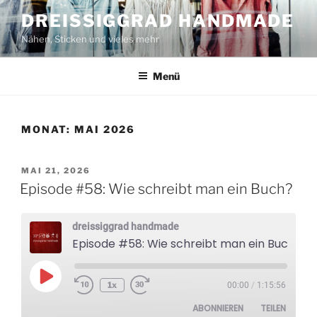
Zum
DREISSIGGRAD HANDMADE
Inhalt
Nähen, Sticken und vieles mehr
springen
Menü
MONAT:
MAI 2026
VERÖFFENTLICHT
MAI 21, 2026
AM
Episode #58: Wie schreibt man ein Buch?
dreissiggrad handmade
Episode #58: Wie schreibt man ein Buch?
Play
1x
00:00
/
1:15:56
Episode
ABONNIEREN
TEILEN