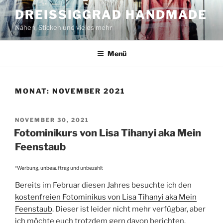
Zum
DREISSIGGRAD HANDMADE
Inhalt
Nähen, Sticken und vieles mehr
springen
Menü
MONAT:
NOVEMBER 2021
VERÖFFENTLICHT
NOVEMBER 30, 2021
AM
Fotominikurs von Lisa Tihanyi aka Mein
Feenstaub
*Werbung, unbeauftrag und unbezahlt
Bereits im Februar diesen Jahres besuchte ich den
kostenfreien Fotominikus von Lisa Tihanyi aka Mein
Feenstaub
. Dieser ist leider nicht mehr verfügbar, aber
ich möchte euch trotzdem gern davon berichten.