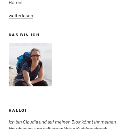
Hören!
„
Episode
weiterlesen
#11:
Gewandmeisterei
“
DAS BIN ICH
HALLO!
Ich bin Claudia und auf meinen Blog könnt ihr meinen
Werdegang zum selbstgenähten Kleiderschrank