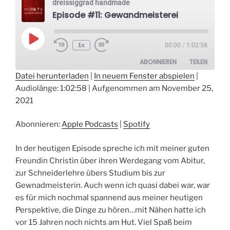
dreissiggrad handmade
Feenstaub
“
Episode #11: Gewandmeisterei
Play
1x
00:00
/
1:02:58
Episode
ABONNIEREN
TEILEN
Datei herunterladen
|
In neuem Fenster abspielen
|
Audiolänge: 1:02:58
|
Aufgenommen am November 25,
TEILEN
Apple Podcasts
Spotify
2021
RSS FEED
LINK
Abonnieren:
Apple Podcasts
|
Spotify
EMBED
In der heutigen Episode spreche ich mit meiner guten
Freundin Christin über ihren Werdegang vom Abitur,
zur Schneiderlehre übers Studium bis zur
Gewnadmeisterin. Auch wenn ich quasi dabei war, war
es für mich nochmal spannend aus meiner heutigen
Perspektive, die Dinge zu hören…mit Nähen hatte ich
vor 15 Jahren noch nichts am Hut. Viel Spaß beim