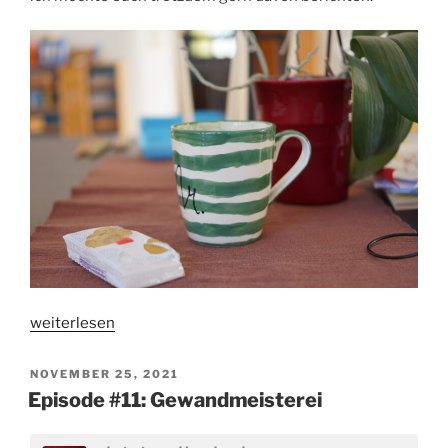
„
Fotominikurs
weiterlesen
von
Lisa
VERÖFFENTLICHT
NOVEMBER 25, 2021
AM
Tihanyi
Episode #11: Gewandmeisterei
aka
Mein