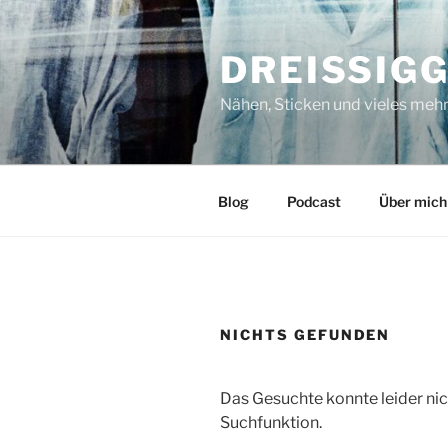
Zum
Inhalt
DREISSIG
springen
Nähen, Sticken und vieles meh
Blog
Podcast
Über mich
NICHTS GEFUNDEN
Das Gesuchte konnte leider nich
Suchfunktion.