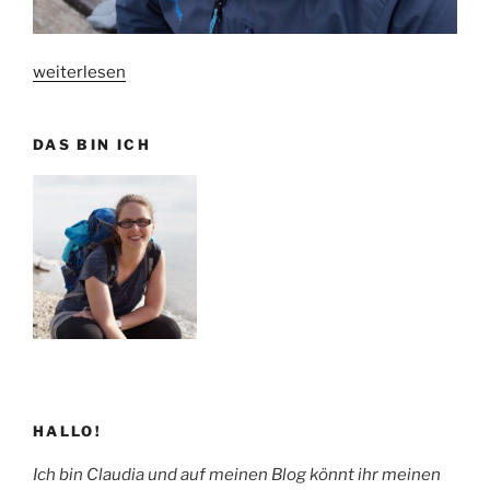
„
Fischermütze
weiterlesen
nach
Torsten
DAS BIN ICH
Duit
“
HALLO!
Ich bin Claudia und auf meinen Blog könnt ihr meinen