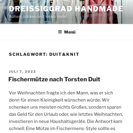
Zum
DREISSIGGRAD HANDMADE
Inhalt
Nähen, Sticken und vieles mehr
springen
Menü
SCHLAGWORT:
DUIT&KNIT
VERÖFFENTLICHT
JULI 7, 2023
AM
Fischermütze nach Torsten Duit
Vor Weihnachten fragte ich den Mann, was er sich
denn für einen Kleinigkeit wünschen würde. Wir
schenken uns meisten nichts Großes, sondern sparen
das Geld für den Urlaub oder, wie letztes Weihnachten,
investieren in neue Haushaltsgeräte. Die Antwort kam
schnell: Eine Mütze im Fischermens-Style sollte es