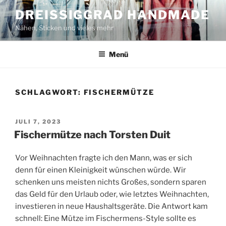
Zum
DREISSIGGRAD HANDMADE
Inhalt
Nähen, Sticken und vieles mehr
springen
Menü
SCHLAGWORT:
FISCHERMÜTZE
VERÖFFENTLICHT
JULI 7, 2023
AM
Fischermütze nach Torsten Duit
Vor Weihnachten fragte ich den Mann, was er sich
denn für einen Kleinigkeit wünschen würde. Wir
schenken uns meisten nichts Großes, sondern sparen
das Geld für den Urlaub oder, wie letztes Weihnachten,
investieren in neue Haushaltsgeräte. Die Antwort kam
schnell: Eine Mütze im Fischermens-Style sollte es