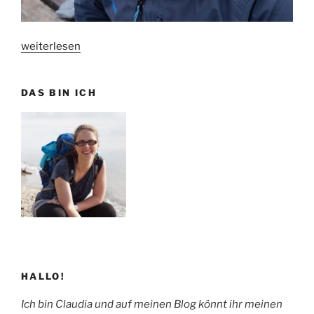
„
Fischermütze
weiterlesen
nach
Torsten
DAS BIN ICH
Duit
“
HALLO!
Ich bin Claudia und auf meinen Blog könnt ihr meinen