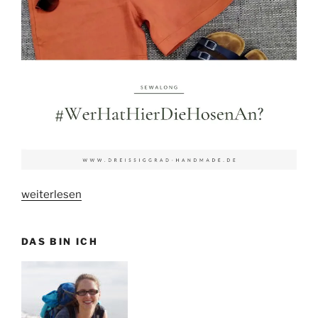
„
WerHatHierDieHosenAn?
weiterlesen
–
Sewalong
“
DAS BIN ICH