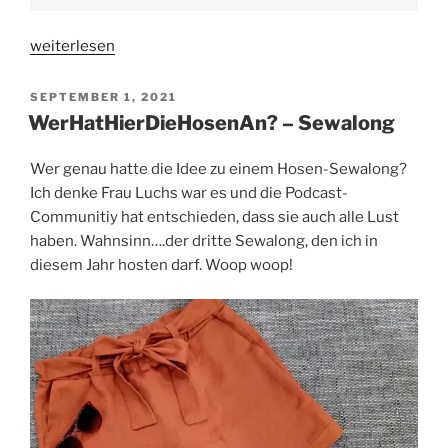
„
weiterlesen
Wer
hat
VERÖFFENTLICHT
SEPTEMBER 1, 2021
AM
hier
WerHatHierDieHosenAn? – Sewalong
die
Hosen
Wer genau hatte die Idee zu einem Hosen-Sewalong?
an?
Ich denke Frau Luchs war es und die Podcast-
–
Communitiy hat entschieden, dass sie auch alle Lust
Sewalong:
haben. Wahnsinn….der dritte Sewalong, den ich in
FINALE
“
diesem Jahr hosten darf. Woop woop!