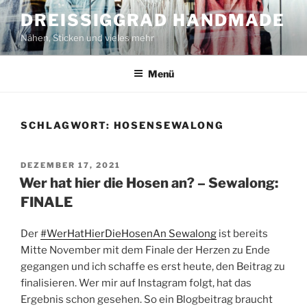
Zum
DREISSIGGRAD HANDMADE
Inhalt
Nähen, Sticken und vieles mehr
springen
Menü
SCHLAGWORT:
HOSENSEWALONG
VERÖFFENTLICHT
DEZEMBER 17, 2021
AM
Wer hat hier die Hosen an? – Sewalong:
FINALE
Der
#WerHatHierDieHosenAn Sewalong
ist bereits
Mitte November mit dem Finale der Herzen zu Ende
gegangen und ich schaffe es erst heute, den Beitrag zu
finalisieren. Wer mir auf Instagram folgt, hat das
Ergebnis schon gesehen. So ein Blogbeitrag braucht