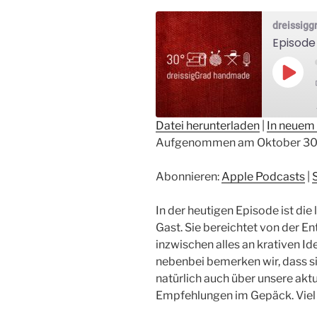
dreissig
Episode
Play
Epis
Datei herunterladen
|
In neuem 
Aufgenommen am Oktober 30
TEILEN
Apple Podcasts
Sp
RSS FEED
LINK
Abonnieren:
Apple Podcasts
|
EMBED
In der heutigen Episode ist die
Gast. Sie bereichtet von der E
inzwischen alles an krativen I
nebenbei bemerken wir, dass si
natürlich auch über unsere aktu
Empfehlungen im Gepäck. Viel