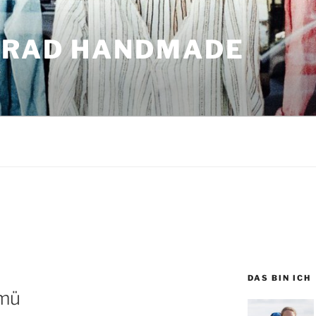
GRAD HANDMADE
r
DAS BIN ICH
amü