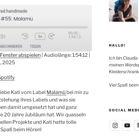
grad handmade
 #55: Malamü
00:00
/
1x
1:54:12
ode
HALLO!
ABONNIEREN
TEILEN
Fenster abspielen
|
Audiolänge: 1:54:12
|
Ich bin Claudia
, 2025
meinen Werdeg
otify
Kleiderschrank
Spotify
Viel Spaß beim
 liebe Kati vom Label
Malamü
bei mir zu
ntstehung ihres Labels und was sie
deen damit umgesetzt hat und ganz
SOCIAL MED
e 20 Jahre Jubiläum hat. Wir quasseln
ellen Projekte und Kati hatte tolle
 Spaß beim Hören!