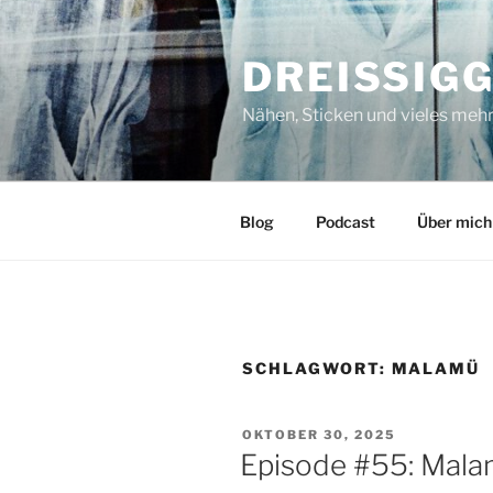
Zum
Inhalt
DREISSIG
springen
Nähen, Sticken und vieles meh
Blog
Podcast
Über mich
SCHLAGWORT:
MALAMÜ
VERÖFFENTLICHT
OKTOBER 30, 2025
AM
Episode #55: Mal