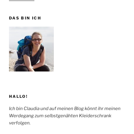
#26:
Kritik
DAS BIN ICH
in
der
Nähbubble
“
HALLO!
Ich bin Claudia und auf meinen Blog könnt ihr meinen
Werdegang zum selbstgenähten Kleiderschrank
verfolgen.