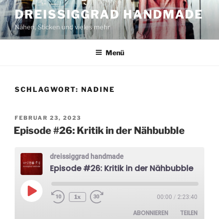
Zum
DREISSIGGRAD HANDMADE
Inhalt
Nähen, Sticken und vieles mehr
springen
Menü
SCHLAGWORT:
NADINE
VERÖFFENTLICHT
FEBRUAR 23, 2023
AM
Episode #26: Kritik in der Nähbubble
dreissiggrad handmade
Episode #26: Kritik in der Nähbubble
Play
1x
00:00
/
2:23:40
Episode
ABONNIEREN
TEILEN