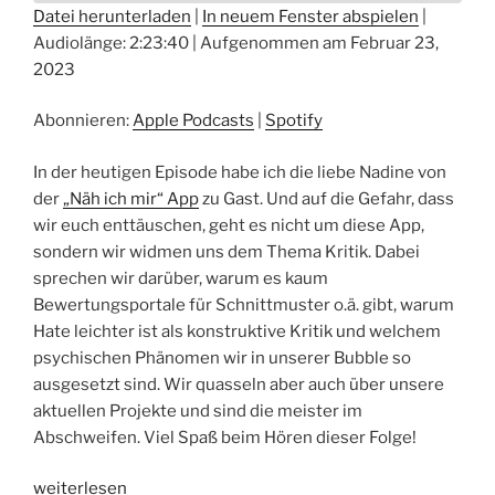
Datei herunterladen
|
In neuem Fenster abspielen
|
Audiolänge: 2:23:40
|
Aufgenommen am Februar 23,
TEILEN
Apple Podcasts
Spotify
2023
RSS FEED
LINK
Abonnieren:
Apple Podcasts
|
Spotify
EMBED
In der heutigen Episode habe ich die liebe Nadine von
der
„Näh ich mir“ App
zu Gast. Und auf die Gefahr, dass
wir euch enttäuschen, geht es nicht um diese App,
sondern wir widmen uns dem Thema Kritik. Dabei
sprechen wir darüber, warum es kaum
Bewertungsportale für Schnittmuster o.ä. gibt, warum
Hate leichter ist als konstruktive Kritik und welchem
psychischen Phänomen wir in unserer Bubble so
ausgesetzt sind. Wir quasseln aber auch über unsere
aktuellen Projekte und sind die meister im
Abschweifen. Viel Spaß beim Hören dieser Folge!
„
Episode
weiterlesen