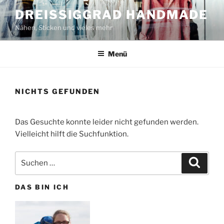
Zum
DREISSIGGRAD HANDMADE
Inhalt
Nähen, Sticken und vieles mehr
springen
Menü
NICHTS GEFUNDEN
Das Gesuchte konnte leider nicht gefunden werden.
Vielleicht hilft die Suchfunktion.
Suchen
Suche
nach:
DAS BIN ICH