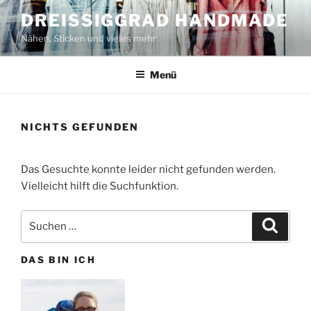
Zum
DREISSIGGRAD HANDMADE
Inhalt
Nähen, Sticken und vieles mehr
springen
Menü
NICHTS GEFUNDEN
Das Gesuchte konnte leider nicht gefunden werden.
Vielleicht hilft die Suchfunktion.
Suchen
Suche
nach:
DAS BIN ICH