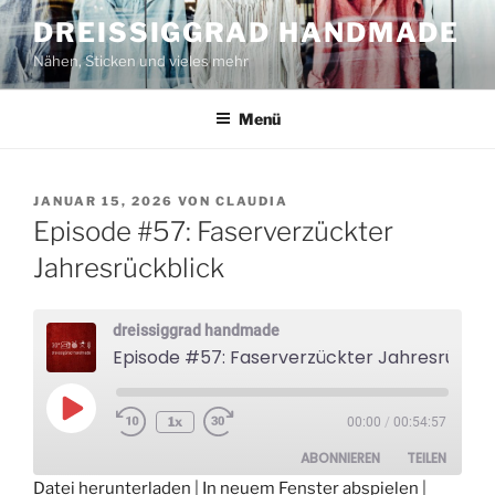
Zum
DREISSIGGRAD HANDMADE
Inhalt
Nähen, Sticken und vieles mehr
springen
Menü
VERÖFFENTLICHT
JANUAR 15, 2026
VON
CLAUDIA
AM
Episode #57: Faserverzückter
Jahresrückblick
dreissiggrad handmade
Episode #57: Faserverzückter Jahresrückblick
Play
1x
00:00
/
00:54:57
Episode
ABONNIEREN
TEILEN
Datei herunterladen
|
In neuem Fenster abspielen
|