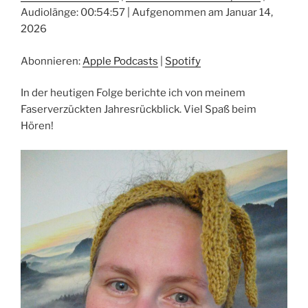
Audiolänge: 00:54:57
|
Aufgenommen am Januar 14,
TEILEN
Apple Podcasts
Spotify
2026
RSS FEED
LINK
Abonnieren:
Apple Podcasts
|
Spotify
EMBED
In der heutigen Folge berichte ich von meinem
Faserverzückten Jahresrückblick. Viel Spaß beim
Hören!