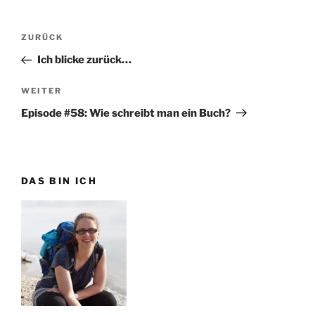
Beitragsnavigation
Vorheriger
ZURÜCK
Beitrag
Ich blicke zurück…
Nächster
WEITER
Beitrag
Episode #58: Wie schreibt man ein Buch?
DAS BIN ICH