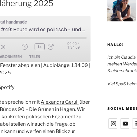
nNäherung 2025
grad handmade
Episode #49: Heute wird es politisch - und ein Bericht zur AnNäherung 2025
00:00
/
HALLO!
1x
1:34:09
ode
ABONNIEREN
TEILEN
Ich bin Claudia
meinen Werdeg
Fenster abspielen
|
Audiolänge: 1:34:09
|
Kleiderschrank
2025
otify
Viel Spaß beim
Spotify
de spreche ich mit
Alexandra Gerull
über
 Bündes 90 – Die Grünen in Hagen. Wir
SOCIAL MED
 konkreten politischen Engament zu
abei stellen wir auch die Frage, ob
n kann und werfen einen Blick zur