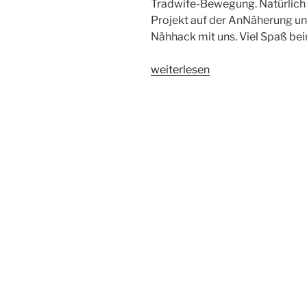
Tradwife-Bewegung. Natürlich e
Projekt auf der AnNäherung und
Nähhack mit uns. Viel Spaß be
„Episode
weiterlesen
#49:
Heute
wird
es
politisch
–
und
ein
Bericht
zur
AnNäherung
2025“