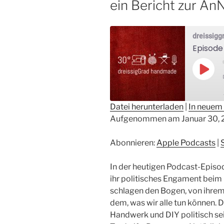
ein Bericht zur A
dreissig
Play
Epis
Datei herunterladen
|
In neuem 
Aufgenommen am Januar 30, 
TEILEN
Apple Podcasts
Sp
RSS FEED
LINK
Abonnieren:
Apple Podcasts
|
EMBED
In der heutigen Podcast-Episo
ihr politisches Engament beim
schlagen den Bogen, von ihrem
dem, was wir alle tun können. D
Handwerk und DIY politisch sei