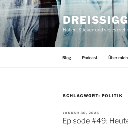
Zum
Inhalt
DREISSIG
springen
Nähen, Sticken und vieles meh
Blog
Podcast
Über mich
SCHLAGWORT:
POLITIK
VERÖFFENTLICHT
JANUAR 30, 2025
AM
Episode #49: Heute