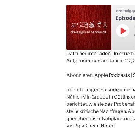
dreissig
Episode
Play
Epis
Datei herunterladen
|
In neuem 
Aufgenommen am Januar 27, 
TEILEN
Apple Podcasts
Sp
RSS FEED
LINK
Abonnieren:
Apple Podcasts
|
EMBED
In der heutigen Episode unterha
NähIchMir-Gruppe in Göttingen
berichtet, wie sie das Probenä
stelle kritische Nachfragen. A
quer über unser Nähpläne und w
Viel Spaß beim Hören!