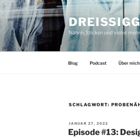
Zum
Inhalt
DREISSIG
springen
Nähen, Sticken und vieles meh
Blog
Podcast
Über mich
SCHLAGWORT:
PROBENÄ
VERÖFFENTLICHT
JANUAR 27, 2022
AM
Episode #13: Des