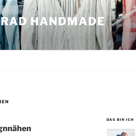
GRAD HANDMADE
r
HEN
DAS BIN ICH
ignnähen