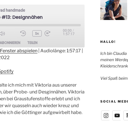
grad handmade
 #13: Designnähen
00:00
/
1x
1:57:17
ode
HALLO!
ABONNIEREN
TEILEN
Fenster abspielen
|
Audiolänge: 1:57:17
|
Ich bin Claudia
2022
meinen Werdeg
otify
Kleiderschrank
Spotify
Viel Spaß beim
lte ich mich mit Viktoria aus unserer
, über Probe- und Desginnähen. Viktoria
hen bei Graustufenstoffe erlebt und ich
SOCIAL MED
ber wir quasseln auch wieder kreuz und
ie ich die Göttinger aufgewirbelt habe.