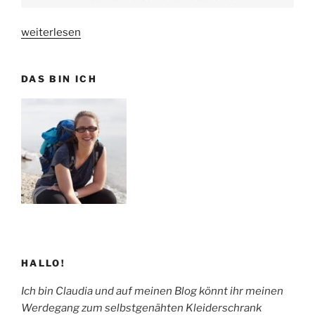
„
weiterlesen
Wer
hat
DAS BIN ICH
hier
die
Hosen
an?
–
Sewalong:
FINALE
“
HALLO!
Ich bin Claudia und auf meinen Blog könnt ihr meinen
Werdegang zum selbstgenähten Kleiderschrank