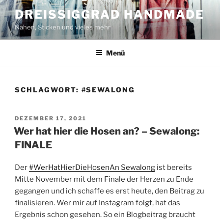
Zum
DREISSIGGRAD HANDMADE
Inhalt
Nähen, Sticken und vieles mehr
springen
Menü
SCHLAGWORT:
#SEWALONG
VERÖFFENTLICHT
DEZEMBER 17, 2021
AM
Wer hat hier die Hosen an? – Sewalong:
FINALE
Der
#WerHatHierDieHosenAn Sewalong
ist bereits
Mitte November mit dem Finale der Herzen zu Ende
gegangen und ich schaffe es erst heute, den Beitrag zu
finalisieren. Wer mir auf Instagram folgt, hat das
Ergebnis schon gesehen. So ein Blogbeitrag braucht