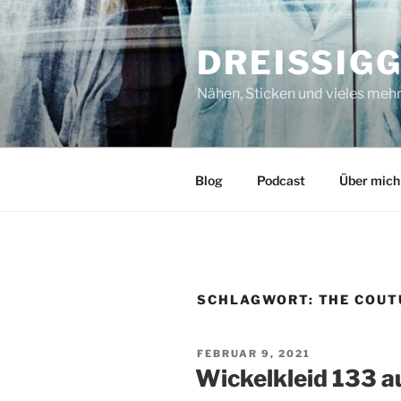
Zum
Inhalt
DREISSIG
springen
Nähen, Sticken und vieles meh
Blog
Podcast
Über mich
SCHLAGWORT:
THE COUT
VERÖFFENTLICHT
FEBRUAR 9, 2021
AM
Wickelkleid 133 a