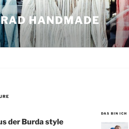
GRAD HANDMADE
r
URE
DAS BIN ICH
us der Burda style