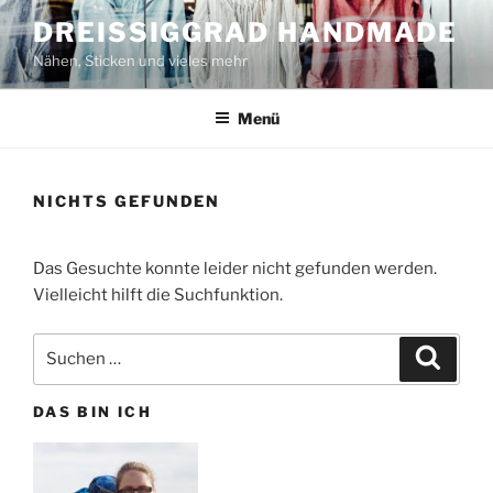
Zum
DREISSIGGRAD HANDMADE
Inhalt
Nähen, Sticken und vieles mehr
springen
Menü
NICHTS GEFUNDEN
Das Gesuchte konnte leider nicht gefunden werden.
Vielleicht hilft die Suchfunktion.
Suchen
Suche
nach:
DAS BIN ICH