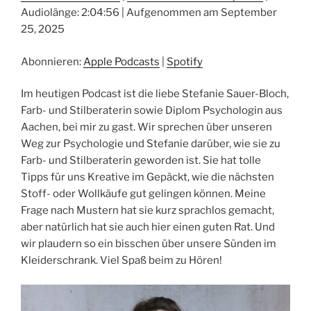
Audiolänge: 2:04:56
|
Aufgenommen am September
TEILEN
Apple Podcasts
Spotify
25, 2025
RSS FEED
LINK
Abonnieren:
Apple Podcasts
|
Spotify
EMBED
Im heutigen Podcast ist die liebe Stefanie Sauer-Bloch,
Farb- und Stilberaterin sowie Diplom Psychologin aus
Aachen, bei mir zu gast. Wir sprechen über unseren
Weg zur Psychologie und Stefanie darüber, wie sie zu
Farb- und Stilberaterin geworden ist. Sie hat tolle
Tipps für uns Kreative im Gepäckt, wie die nächsten
Stoff- oder Wollkäufe gut gelingen können. Meine
Frage nach Mustern hat sie kurz sprachlos gemacht,
aber natürlich hat sie auch hier einen guten Rat. Und
wir plaudern so ein bisschen über unsere Sünden im
Kleiderschrank. Viel Spaß beim zu Hören!