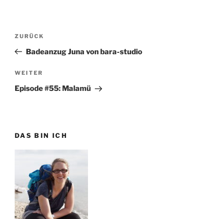
Beitragsnavigation
Vorheriger
ZURÜCK
Beitrag
Badeanzug Juna von bara-studio
Nächster
WEITER
Beitrag
Episode #55: Malamü
DAS BIN ICH