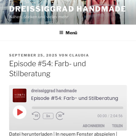
Zum
DREISSIGGRAD HANDMADE
Inhalt
Nähen, Sticken und vieles mehr
springen
Menü
VERÖFFENTLICHT
SEPTEMBER 25, 2025
VON
CLAUDIA
AM
Episode #54: Farb- und
Stilberatung
dreissiggrad handmade
Episode #54: Farb- und Stilberatung
Play
1x
00:00
/
2:04:56
Episode
ABONNIEREN
TEILEN
Datei herunterladen
|
In neuem Fenster abspielen
|