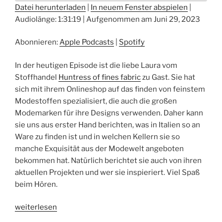
Datei herunterladen
|
In neuem Fenster abspielen
|
Audiolänge: 1:31:19
|
Aufgenommen am Juni 29, 2023
TEILEN
Apple Podcasts
Spotify
RSS FEED
LINK
Abonnieren:
Apple Podcasts
|
Spotify
EMBED
In der heutigen Episode ist die liebe Laura vom
Stoffhandel
Huntress of fines fabric
zu Gast. Sie hat
sich mit ihrem Onlineshop auf das finden von feinstem
Modestoffen spezialisiert, die auch die großen
Modemarken für ihre Designs verwenden. Daher kann
sie uns aus erster Hand berichten, was in Italien so an
Ware zu finden ist und in welchen Kellern sie so
manche Exquisität aus der Modewelt angeboten
bekommen hat. Natürlich berichtet sie auch von ihren
aktuellen Projekten und wer sie inspieriert. Viel Spaß
beim Hören.
„
Epiosode
weiterlesen
#30: