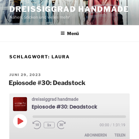
Zum
DREISSIGGRAD HANDMADE
Inhalt
Nähen, Sticken und vieles mehr
springen
Menü
SCHLAGWORT:
LAURA
VERÖFFENTLICHT
JUNI 29, 2023
AM
Epiosode #30: Deadstock
dreissiggrad handmade
Epiosode #30: Deadstock
Play
1x
00:00
/
1:31:19
Episode
ABONNIEREN
TEILEN