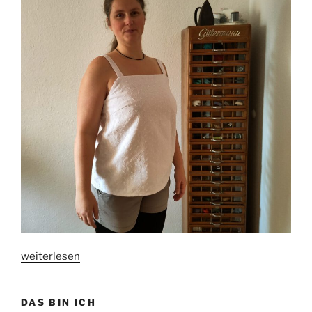
„CamiSole
weiterlesen
oder
Ich
DAS BIN ICH
läute