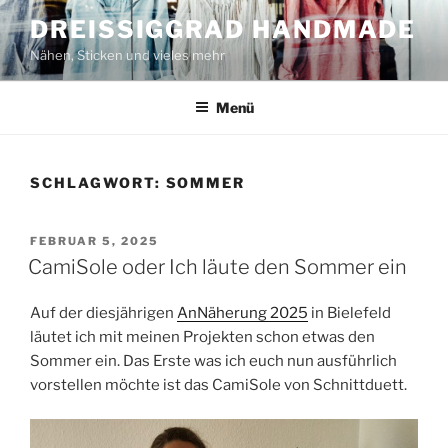
Zum
DREISSIGGRAD HANDMADE
Inhalt
Nähen, Sticken und vieles mehr
springen
Menü
SCHLAGWORT:
SOMMER
VERÖFFENTLICHT
FEBRUAR 5, 2025
AM
CamiSole oder Ich läute den Sommer ein
Auf der diesjährigen
AnNäherung 2025
in Bielefeld
läutet ich mit meinen Projekten schon etwas den
Sommer ein. Das Erste was ich euch nun ausführlich
vorstellen möchte ist das CamiSole von Schnittduett.