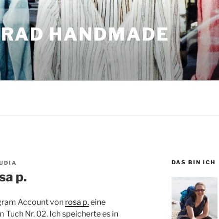
GRAD HANDMADE
r
DAS BIN ICH
UDIA
sa p.
tgram Account von
rosa p.
eine
uch Nr. 02. Ich speicherte es in