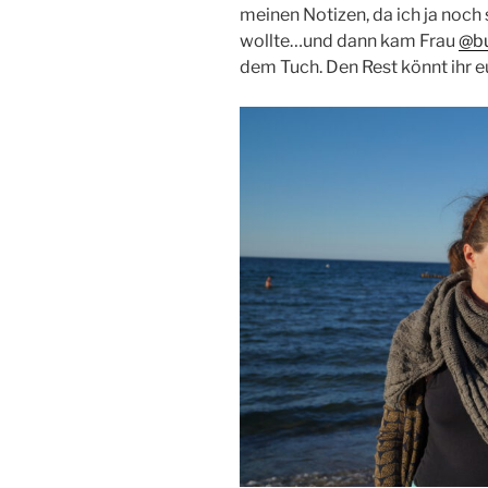
meinen Notizen, da ich ja noch 
wollte…und dann kam Frau
@b
dem Tuch. Den Rest könnt ihr 