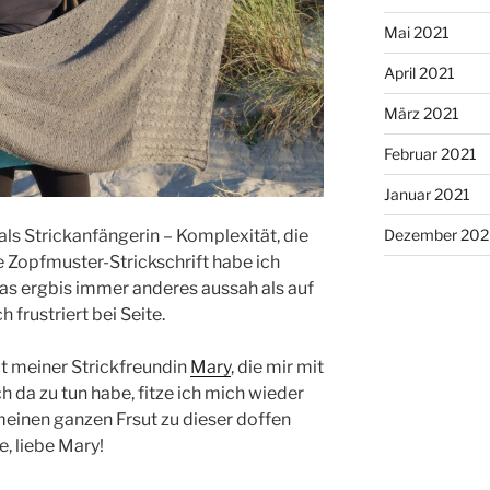
Mai 2021
April 2021
März 2021
Februar 2021
Januar 2021
Dezember 20
 als Strickanfängerin – Komplexität, die
e Zopfmuster-Strickschrift habe ich
das ergbis immer anderes aussah als auf
 frustriert bei Seite.
 meiner Strickfreundin
Mary
, die mir mit
h da zu tun habe, fitze ich mich wieder
 meinen ganzen Frsut zu dieser doffen
e, liebe Mary!