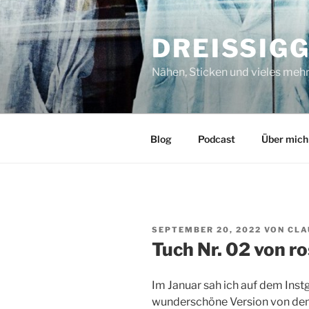
Zum
Inhalt
DREISSIG
springen
Nähen, Sticken und vieles meh
Blog
Podcast
Über mich
VERÖFFENTLICHT
SEPTEMBER 20, 2022
VON
CLA
AM
Tuch Nr. 02 von ro
Im Januar sah ich auf dem Ins
wunderschöne Version von dem T