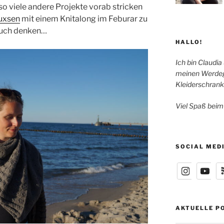
so viele andere Projekte vorab stricken
uxsen
mit einem Knitalong im Feburar zu
euch denken…
HALLO!
Ich bin Claudia
meinen Werdeg
Kleiderschrank
Viel Spaß beim
SOCIAL MED
AKTUELLE P