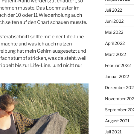
 Patent-Rand werden gut erläutert, so
fe nehmen musste. Das Lochmuster im
Juli 2022
nach der 10 oder 11 Wiederholung auch
Juni 2022
och selten auf den Chart schauen musste.
Mai 2022
rabschnitt sollte mit einer Life-Line
April 2022
v machte und was ich auch nutzen
reibung hat mein Gehirn ausgesetzt und
März 2022
nfach stumpf stricken, was da steht, weil
ribbelt bis zur Life-Line…und nicht nur
Februar 2022
Januar 2022
Dezember 202
November 202
September 20
August 2021
Juli 2021