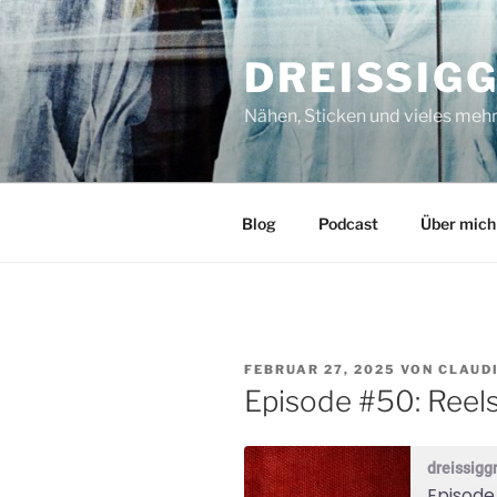
Zum
Inhalt
DREISSIG
springen
Nähen, Sticken und vieles meh
Blog
Podcast
Über mich
VERÖFFENTLICHT
FEBRUAR 27, 2025
VON
CLAUD
AM
Episode #50: Reel
dreissig
Episode