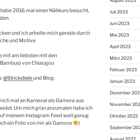
August 2023
ch habe 2016 mal einen Nähkurs besucht,
Juli 2023
den.
Juni 2023
cken und ich arbeite mich gerade durch
Mai 2023
tiche und Motive
April 2023
e mit am liebsten mit den
März 2023
 (Bambus) von Chiaogoo
Februar 2023
m:
@Strickdiele
und Blog:
Januar 2023
Dezember 202
mich mal an Karneval als Gamora aus
November 20
leidet. Um mich grün anzumalen habe ich
 auf meinem Instagram Feed weit genug
Oktober 2022
auch ein Foto von mir als Gamora
)
September 20
August 2022