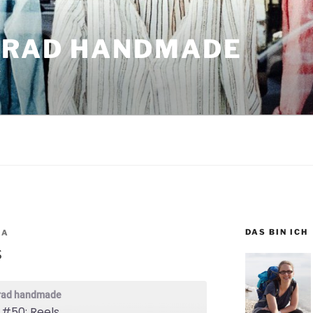
GRAD HANDMADE
r
DAS BIN ICH
IA
s
grad handmade
 #50: Reels