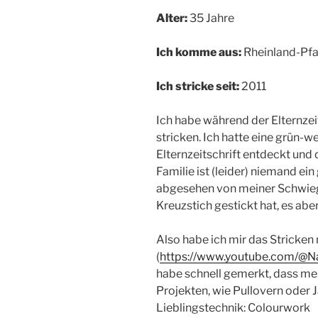
Alter:
35 Jahre
Ich komme aus:
Rheinland-Pfa
Ich stricke seit:
2011
Ich habe während der Elternze
stricken. Ich hatte eine grün-w
Elternzeitschrift entdeckt und 
Familie ist (leider) niemand ei
abgesehen von meiner Schwiege
Kreuzstich gestickt hat, es a
Also habe ich mir das Stricken 
(
https://www.youtube.com/@Na
habe schnell gemerkt, dass me
Projekten, wie Pullovern oder J
Lieblingstechnik: Colourwork