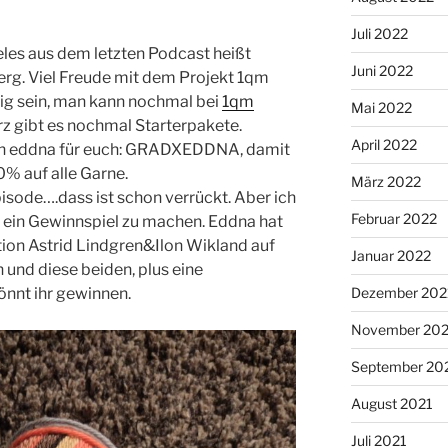
Juli 2022
les aus dem letzten Podcast heißt
Juni 2022
g. Viel Freude mit dem Projekt 1qm
urig sein, man kann nochmal bei
1qm
Mai 2022
z gibt es nochmal Starterpakete.
April 2022
on eddna für euch: GRADXEDDNA, damit
0% auf alle Garne.
März 2022
pisode….dass ist schon verrückt. Aber ich
Februar 2022
 ein Gewinnspiel zu machen. Eddna hat
tion Astrid Lindgren&Ilon Wikland auf
Januar 2022
 und diese beiden, plus eine
Dezember 202
önnt ihr gewinnen.
November 202
September 20
August 2021
Juli 2021