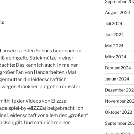
September 20
August 2024
lz
Juli 2024
Juni 2024
Mai 2024
it unseres ersten Sohnes begonnen zu
März 2024
eiß geringelte Strickmütze in einer
dachte: Das kann ich auch. In meiner
Februar 2024
n großer Fan von Handarbeiten. (Mal
Januar 2024
rmutter, die leidenschaftlich
ber wegen Krankheit aufgeben musste)
Dezember 202
mithilfe der Videos von Elizzza
November 20
delspiel-by-eliZZZa
) beigebracht. Ich
Oktober 2023
ine Leidenschaft vor allem den „großen“
acken, gilt. Und natürlich meiner
September 20