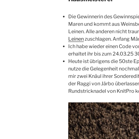
Die Gewinnerin des Gewinnspie
Maren und kommt aus Weinsber
Leinen. Alle anderen nicht tra
Leinen
zuschlagen. Anfang Mär
Ich habe wieder einen Code v
erhaltet ihr bis zum 24.03.25 3
Heute ist übrigens die 50ste E
nutze die Gelegenheit nochmal
mir zwei Knäul ihrer Sonderedi
der Raggi von Järbo überlassen
Rundstricknadel von KnitPro k