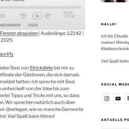
00:00
/
1x
1:21:42
ode
HALLO!
ABONNIEREN
TEILEN
Fenster abspielen
|
Audiolänge: 1:21:42
|
Ich bin Claudia
 2025
meinen Werdeg
otify
Kleiderschrank
Spotify
Viel Spaß beim
liebe Sissi von
Strickdiele
bei mir zu
elfinale der Gästinnen, die sich damals
meldet hatten. Ich spreche mit Sissi
SOCIAL MED
ls entwickelt von der Idee bis zum
llerlei Tipps und Tricks mit uns, so dass
en. Wir sprechen natürlich auch über
 wir überlegen, wie so manche Garnsorte
rd. Viel Spaß beim Hören!
AKTUELLE P