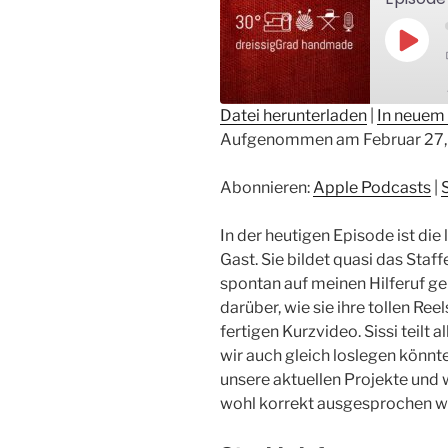
Play
Epis
Datei herunterladen
|
In neuem 
Aufgenommen am Februar 27,
TEILEN
Apple Podcasts
Sp
RSS FEED
LINK
Abonnieren:
Apple Podcasts
|
EMBED
In der heutigen Episode ist die 
Gast. Sie bildet quasi das Staff
spontan auf meinen Hilferuf ge
darüber, wie sie ihre tollen Ree
fertigen Kurzvideo. Sissi teilt a
wir auch gleich loslegen könnt
unsere aktuellen Projekte und
wohl korrekt ausgesprochen wi